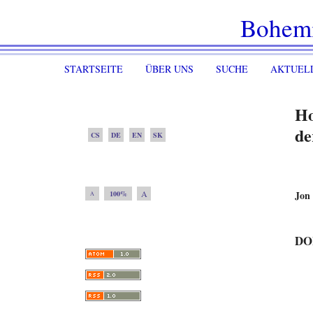
Bohem
STARTSEITE
ÜBER UNS
SUCHE
AKTUEL
Ho
de
CS
DE
EN
SK
A
Jon
100%
A
DO