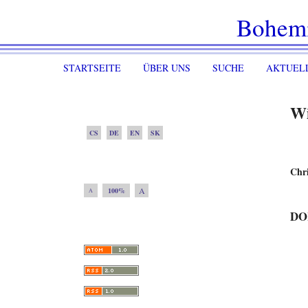
Bohem
STARTSEITE
ÜBER UNS
SUCHE
AKTUEL
Wi
CS
DE
EN
SK
Chri
A
100%
A
DO