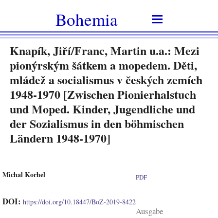
Bohemia
Knapík, Jiří/Franc, Martin u.a.: Mezi
pionýrským šátkem a mopedem. Děti,
mládež a socialismus v českých zemích
1948-1970 [Zwischen Pionierhalstuch
und Moped. Kinder, Jugendliche und
der Sozialismus in den böhmischen
Ländern 1948-1970]
Michal Korhel
PDF
DOI:
https://doi.org/10.18447/BoZ-2019-8422
Ausgabe