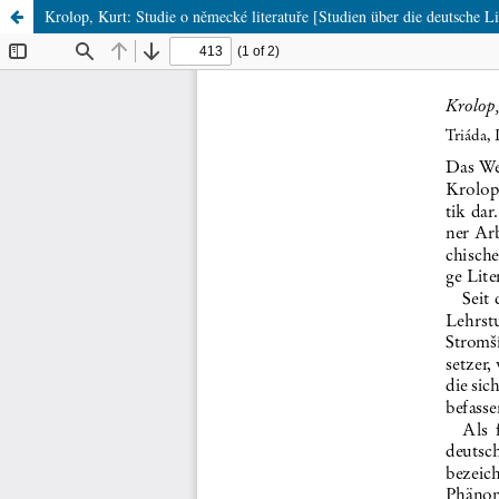
Krolop, Kurt: Studie o německé literatuře [Studien über die deutsche Li