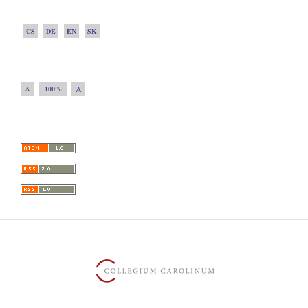
CS
DE
EN
SK
A
100%
A