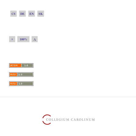
CS
DE
EN
SK
A
100%
A